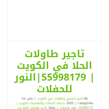
تاجير طاولات
الحلا في الكويت
| 55998179|النور
للحفلات
By
تاجير كراسي وطاولات في الكويت
|
يناير 1st,
Categories:
|
2025
خدمات الحفلات والمناسبات الكويت |
55998179| النور للحفلات
|
Tags:
تأجير طاولات الحلا في