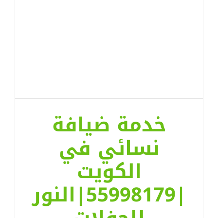
خدمة ضيافة
نسائي في
الكويت
|55998179|النور