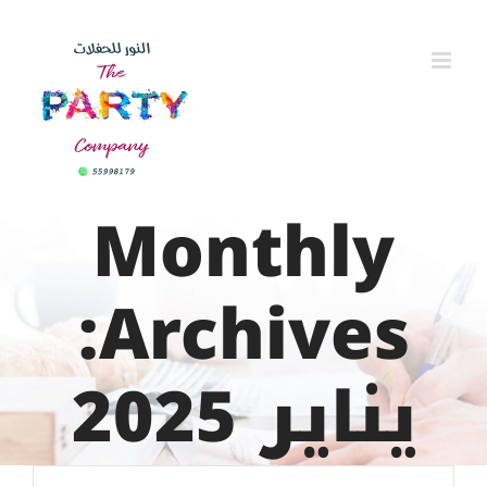
Ski
t
conten
Monthly
Archives:
يناير 2025