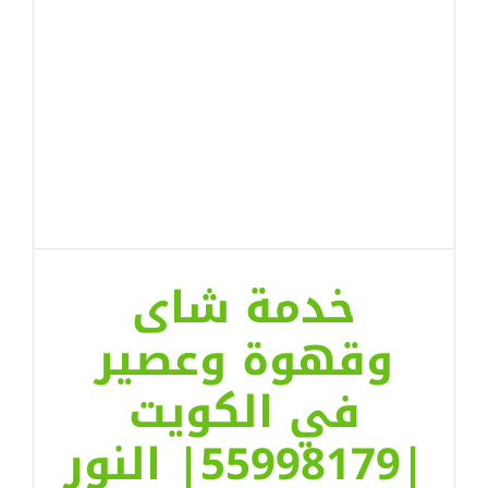
خدمة شاى
وقهوة وعصير
في الكويت
|55998179| النور